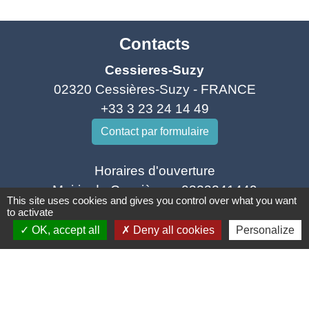
Contacts
Cessieres-Suzy
02320 Cessières-Suzy - FRANCE
+33 3 23 24 14 49
Contact par formulaire
Horaires d'ouverture
Mairie de Cessières - 0323241449
This site uses cookies and gives you control over what you want
mardi 10h-12h et de 13h30-15h45
to activate
mercredi 13h30-18h
OK, accept all
Deny all cookies
Personalize
vendredi 10h-12h et de 13h30-18h
Mairie de Suzy - 0323801211
Jeudi 10h-12h et de 13h30-18h