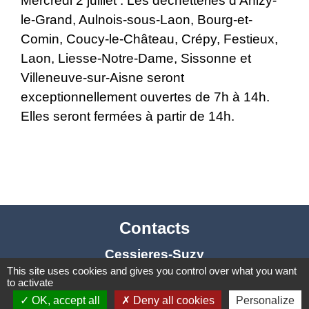
Mercredi 2 juillet : Les déchetteries d’Anizy-
le-Grand, Aulnois-sous-Laon, Bourg-et-
Comin, Coucy-le-Château, Crépy, Festieux,
Laon, Liesse-Notre-Dame, Sissonne et
Villeneuve-sur-Aisne seront
exceptionnellement ouvertes de 7h à 14h.
Elles seront fermées à partir de 14h.
Contacts
Cessieres-Suzy
This site uses cookies and gives you control over what you want
02320 Cessières-Suzy - FRANCE
to activate
+33 3 23 24 14 49
OK, accept all
Deny all cookies
Personalize