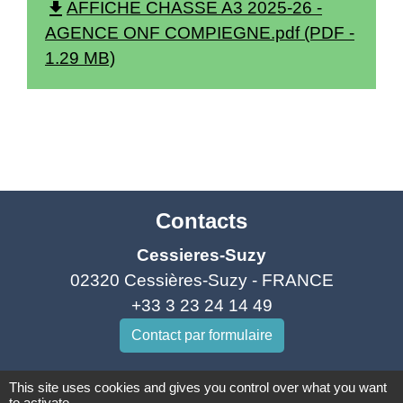
file_download
AFFICHE CHASSE A3 2025-26 -
AGENCE ONF COMPIEGNE.pdf (PDF -
1.29 MB)
Contacts
Cessieres-Suzy
02320 Cessières-Suzy - FRANCE
+33 3 23 24 14 49
Contact par formulaire
Horaires d'ouverture
This site uses cookies and gives you control over what you want
to activate