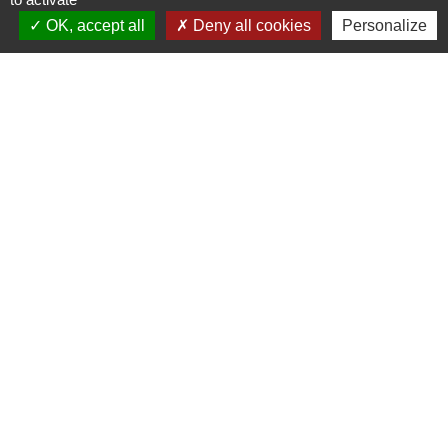
Mairie de Cessières - 0323241449
OK, accept all
Deny all cookies
Personalize
mardi 10h-12h et de 13h30-15h45
mercredi 13h30-18h
vendredi 10h-12h et de 13h30-18h
Mairie de Suzy - 0323801211
Jeudi 10h-12h et de 13h30-18h
Mentions légales
-
Politique de confidentialité
-
Accessibilité
-
Plan du site
-
Gestion des cookies