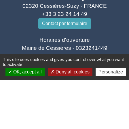
02320 Cessières-Suzy - FRANCE
+33 3 23 24 14 49
Contact par formulaire
Horaires d'ouverture
Mairie de Cessières - 0323241449
mardi 10h-12h et de 13h30-15h45
This site uses cookies and gives you control over what you want
mercredi 13h30-18h
to activate
vendredi 10h-12h et de 13h30-18h
OK, accept all
Deny all cookies
Personalize
Mairie de Suzy - 0323801211
Jeudi 10h-12h et de 13h30-18h
Mentions légales
-
Politique de confidentialité
-