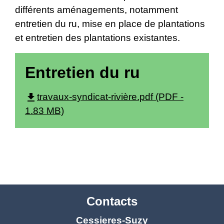
différents aménagements, notamment
entretien du ru, mise en place de plantations
et entretien des plantations existantes.
Entretien du ru
file_download
travaux-syndicat-rivière.pdf (PDF -
1.83 MB)
Contacts
Cessieres-Suzy